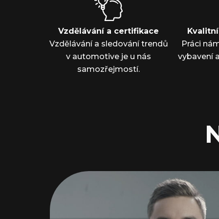
Vzdělávání a certifikace
Kvalitn
Vzdělávání a sledování trendů
Práci ná
v automotive je u nás
vybavení 
samozřejmostí.